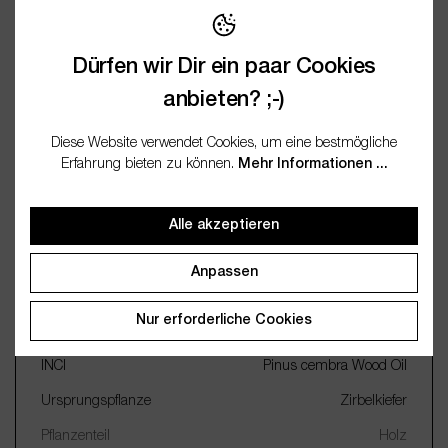
Bewertungen
Dürfen wir Dir ein paar Cookies
Fragen / FAQ (0)
anbieten? ;-)
Diese Website verwendet Cookies, um eine bestmögliche
Dokumentation
Erfahrung bieten zu können.
Mehr Informationen ...
Alle akzeptieren
Wichtige Merkmale
Anpassen
Name
Zirbelkiefer
Nur erforderliche Cookies
Botanischer Name
Pinus cembra
INCI
Pinus cembra Wood Oil
Ursprungspflanze
Zirbelkiefer
Pflanzenteil
Holz