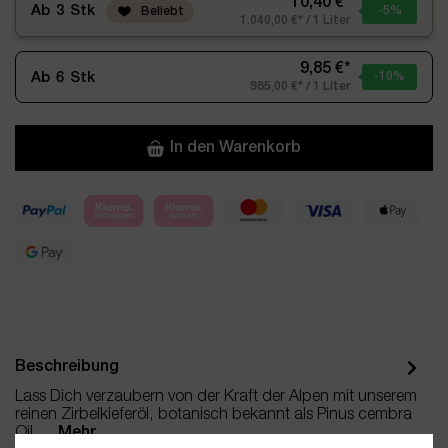
10,40 €*
Ab
3
Stk
-5
%
Beliebt
1.040,00 €* / 1 Liter
9,85 €*
Ab
6
Stk
-10
%
985,00 €* / 1 Liter
In den Warenkorb
Beschreibung
Lass Dich verzaubern von der Kraft der Alpen mit unserem
reinen Zirbelkieferöl, botanisch bekannt als Pinus cembra
Oil.…
Mehr