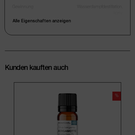
Gewinnung
Wasserdampfdestillation,
konv.
Alle Eigenschaften anzeigen
Qualität
naturreines Öl
Duftprofil
würzig, waldig, balsamisch,
frisch, kampferartig
Duftnote
Basisnote
Farbe
klar bis leicht gelblich
Kunden kauften auch
Konsistenz
Öl
Verpackung
Glasflasche
Füllmenge
10 ml
%
Anbieter
wesentlich.
Produktgruppe
AEOE
Artikelnummer
WES20075