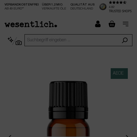
VERSANDKOSTENFREI
ÜBER 1,2 MIO.
QUALITÄT AUS
nhalt springen
4.82
AB 49 EURO**
VERKAUFTE ÖLE
DEUTSCHLAND
TRUSTED SHOPS
checkout.
AEOE