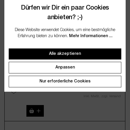
(259,00 € / 1 Kilogramm)
Dürfen wir Dir ein paar Cookies
Inkl. MwSt., zzgl. Versand
anbieten? ;-)
Diese Website verwendet Cookies, um eine bestmögliche
Erfahrung bieten zu können.
Mehr Informationen ...
Alle akzeptieren
Anpassen
Kollagen nativ 1% ig 100ml
Nur erforderliche Cookies
16,95 €*
(169,50 € / 1 Liter)
Inkl. MwSt., zzgl. Versand
Produkt Anzahl: Gib den gewünschten Wert 