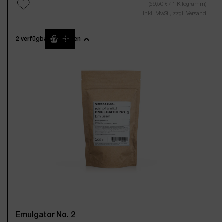
(59,50 € / 1 Kilogramm)
Inkl. MwSt., zzgl. Versand
Produkt Anzahl: Gib den gewünschten Wert 
2 verfügbare Varianten
100g
500g
5,95 €*
(59,50 € / 1 Kilogramm)
Inkl. MwSt., zzgl. Versand
Emulgator No. 2