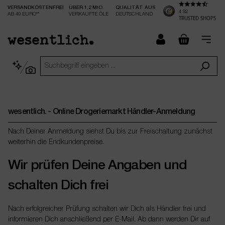
VERSANDKOSTENFREI
ÜBER 1,2 MIO.
QUALITÄT AUS
nhalt springen
4.82
AB 49 EURO**
VERKAUFTE ÖLE
DEUTSCHLAND
TRUSTED SHOPS
checkout.
wesentlich. - Online Drogeriemarkt Händler-Anmeldung
Nach Deiner Anmeldung siehst Du bis zur Freischaltung zunächst
weiterhin die Endkundenpreise.
Wir prüfen Deine Angaben und
schalten Dich frei
Nach erfolgreicher Prüfung schalten wir Dich als Händler frei und
informieren Dich anschließend per E-Mail. Ab dann werden Dir auf