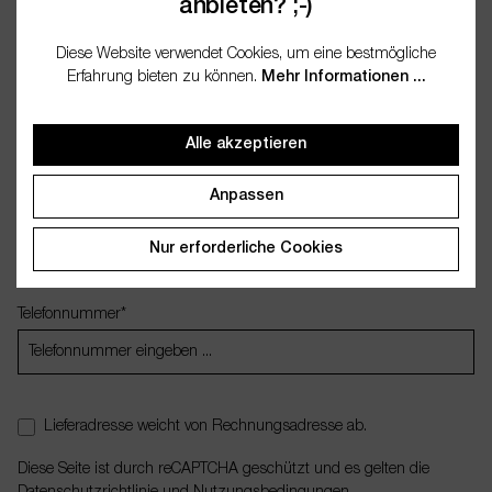
anbieten? ;-)
Straße und Hausnummer*
Diese Website verwendet Cookies, um eine bestmögliche
Erfahrung bieten zu können.
Mehr Informationen ...
PLZ
Ort*
Alle akzeptieren
Anpassen
Land*
Nur erforderliche Cookies
Telefonnummer*
Lieferadresse weicht von Rechnungsadresse ab.
Diese Seite ist durch reCAPTCHA geschützt und es gelten die