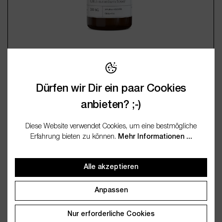
Orangenblütenwasser
Dürfen wir Dir ein paar Cookies
9,95 €*
anbieten? ;-)
(89,50 € / 1 Liter)
Inkl. MwSt., zzgl. Versand
Diese Website verwendet Cookies, um eine bestmögliche
Erfahrung bieten zu können.
Mehr Informationen ...
Produkt Anzahl: Gib den gewünschten Wert 
4 verfügbare Varianten
Alle akzeptieren
100ml
250ml
500ml
1000ml
Anpassen
9,95 €*
(89,50 € / 1 Liter)
Nur erforderliche Cookies
Inkl. MwSt., zzgl. Versand