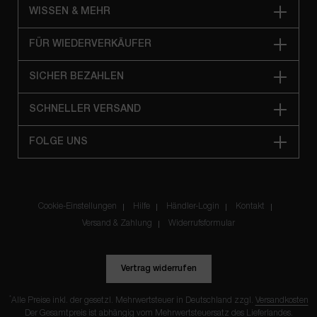
WISSEN & MEHR
FÜR WIEDERVERKÄUFER
SICHER BEZAHLEN
SCHNELLER VERSAND
FOLGE UNS
Cookie-Einstellungen
Hilfe
Händler-Login
Kontakt
Versand & Zahlung
Widerrufsformular
Vertrag widerrufen
*
Alle Preise inkl. der gesetzl. Mehrwertsteuer in Deutschland zzgl.
Versandkosten
Der Gesamtpreis ist abhängig vom Mehrwertsteuersatz des Lieferlandes.