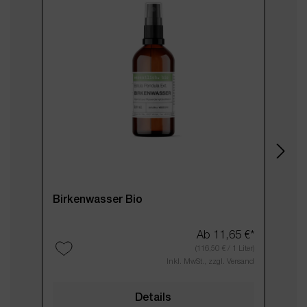
Birkenwasser Bio
Laven
Ab
11,65 €*
(116,50 € / 1 Liter)
Inkl. MwSt., zzgl. Versand
Details