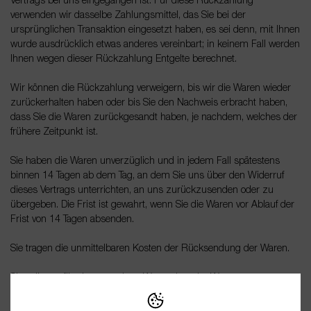
Vertrags bei uns eingegangen ist. Für diese Rückzahlung
verwenden wir dasselbe Zahlungsmittel, das Sie bei der
ursprünglichen Transaktion eingesetzt haben, es sei denn, mit Ihnen
wurde ausdrücklich etwas anderes vereinbart; in keinem Fall werden
Ihnen wegen dieser Rückzahlung Entgelte berechnet.
Wir können die Rückzahlung verweigern, bis wir die Waren wieder
zurückerhalten haben oder bis Sie den Nachweis erbracht haben,
dass Sie die Waren zurückgesandt haben, je nachdem, welches der
frühere Zeitpunkt ist.
Sie haben die Waren unverzüglich und in jedem Fall spätestens
binnen 14
Tagen
ab dem Tag, an dem Sie uns über den Widerruf
dieses Vertrags unterrichten, an uns
zurückzusenden oder zu
übergeben. Die Frist ist gewahrt, wenn Sie die Waren vor Ablauf der
Frist von
14 Tagen
absenden.
Sie tragen die unmittelbaren Kosten der Rücksendung der Waren.
Sie müssen für einen etwaigen Wertverlust der Waren nur
aufkommen, wenn dieser Wertverlust auf einen zur Prüfung der
Beschaffenheit, Eigenschaften und Funktionsweise der Waren nicht