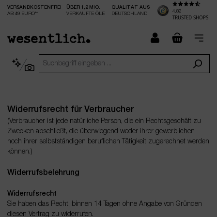
VERSANDKOSTENFREI
ÜBER 1,2 MIO.
QUALITÄT AUS
nhalt springen
4.82
AB 49 EURO**
VERKAUFTE ÖLE
DEUTSCHLAND
TRUSTED SHOPS
checkout.
Widerrufsrecht für Verbraucher
(Verbraucher ist jede natürliche Person, die ein Rechtsgeschäft zu
Zwecken abschließt, die überwiegend weder ihrer gewerblichen
noch ihrer selbstständigen beruflichen Tätigkeit zugerechnet werden
können.)
Widerrufsbelehrung
Widerrufsrecht
Sie haben das Recht, binnen 14 Tagen ohne Angabe von Gründen
diesen Vertrag zu widerrufen.