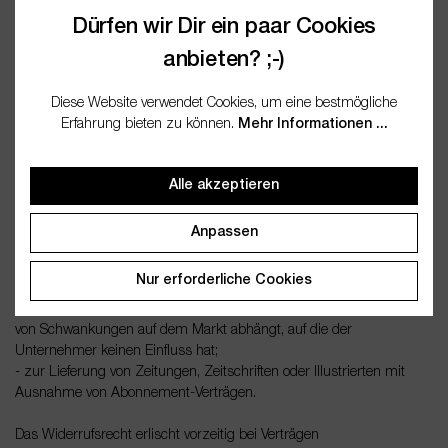
notwendigen Umgang mit ihnen zurückzuführen ist.
Dürfen wir Dir ein paar Cookies
anbieten? ;-)
Ausschluss- bzw. Erlöschensgründe
Das Widerrufsrecht besteht nicht bei Verträgen
Diese Website verwendet Cookies, um eine bestmögliche
Erfahrung bieten zu können.
Mehr Informationen ...
- zur Lieferung von Waren, die nicht vorgefertigt sind und für deren
Herstellung eine individuelle Auswahl oder Bestimmung durch den
Verbraucher maßgeblich ist oder die eindeutig auf die persönlichen
Alle akzeptieren
Bedürfnisse des Verbrauchers zugeschnitten sind;
- zur Lieferung von Waren, die schnell verderben können oder deren
Anpassen
Verfallsdatum schnell überschritten würde;
- zur Lieferung alkoholischer Getränke, deren Preis bei
Nur erforderliche Cookies
Vertragsschluss vereinbart wurde, die aber frühestens 30 Tage nach
Vertragsschluss geliefert werden können und deren aktueller Wert
von Schwankungen auf dem Markt abhängt, auf die der
Unternehmer keinen Einfluss hat;
- zur Lieferung von Zeitungen, Zeitschriften oder Illustrierten mit
Ausnahme von Abonnement-Verträgen.
Das Widerrufsrecht erlischt vorzeitig bei Verträgen