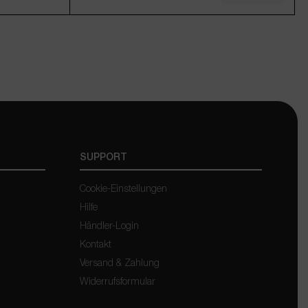
1000g
250ml
1000ml
ügbar.)
(Diese Option ist zurzeit nicht verfügbar.)
(Diese Option ist zurzeit nicht verfügbar.)
12,95 €*
11,95 €*
 € / 1 Kilogramm)
St., zzgl. Versand
Inkl. MwSt., zzgl. Versand
SUPPORT
Cookie-Einstellungen
Hilfe
Händler-Login
Kontakt
Versand & Zahlung
Widerrufsformular