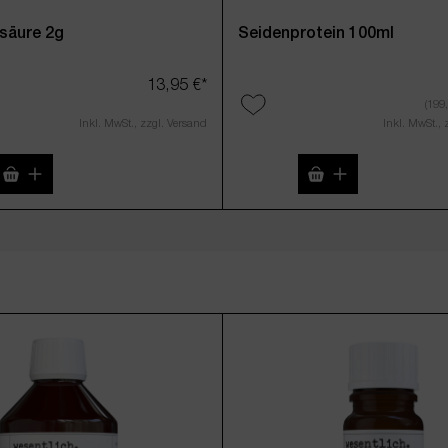
säure 2g
Seidenprotein 100ml
13,95 €*
(199,
Inkl. MwSt., zzgl. Versand
Inkl. MwSt., 
n Wert ein oder benutze die Schaltflächen 
t Anzahl: Gib den gewünschten Wert ein od
Produkt Anzahl: Gib