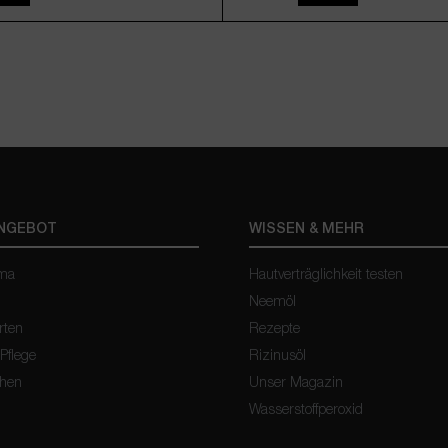
100g
250g
500g
(Diese Option ist zurzeit nicht verf
(51,80
Inkl. Mw
ANGEBOT
WISSEN & MEHR
oma
Hautverträglichkeit testen
Neemöl
rten
Rezepte
 Pflege
Rizinusöl
chen
Unser Magazin
Wasserstoffperoxid