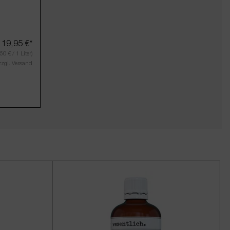
19,95 €*
50 € / 1 Liter)
zzgl. Versand
um die Anzahl zu erhöhen oder zu reduzier
er benutze die Schaltflächen um die Anzahl
 den gewünschten Wert ein oder benutze die