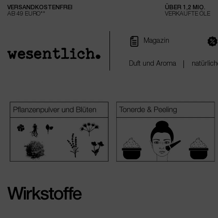
VERSANDKOSTENFREI
ÜBER 1,2 MIO.
e springen
Zur Hauptnavigation springen
AB 49 EURO**
VERKAUFTE ÖLE
Magazin
Duft und Aroma
natürlich
Wirkstoffe