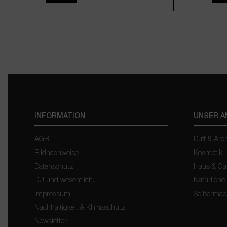
10ml
50ml
100ml
9,95 €*
(995,00 € / 1 Liter)
Inkl. MwSt., zzgl. Versand
INFORMATION
UNSER 
AGB
Duft & Ar
Bildnachweise
Kosmetik
Datenschutz
Haus & Ga
DU und wesentlich.
Natürliche
Impressum
Selberma
Nachhaltigkeit & Klimaschutz
Newsletter