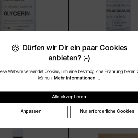
Dürfen wir Dir ein paar Cookies
anbieten? ;-)
,5%
Hyaluronsäure 2g
iese Website verwendet Cookies, um eine bestmögliche Erfahrung bieten 
können.
Mehr Informationen ...
6,95 €*
(69,50 € / 1 Liter)
Inkl. MwSt., zzgl. Versand
Inkl. Mw
Alle akzeptieren
rt ein oder benutze die Schaltflächen um d
Anzahl: Gib den gewünschten Wert ein oder 
Produkt Anzahl: Gib
arianten
Anpassen
Nur erforderliche Cookies
250ml
500ml
1000ml
rfügbar.)