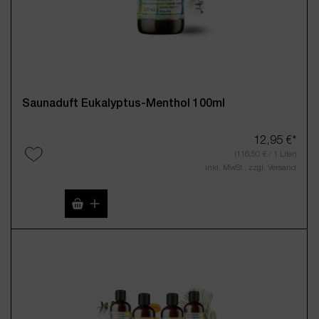
Saunaduft Eukalyptus-Menthol 100ml
12,95 €*
(116,50 € / 1 Liter)
Inkl. MwSt., zzgl. Versand
Produkt Anzahl: Gib den gewünschten Wert 