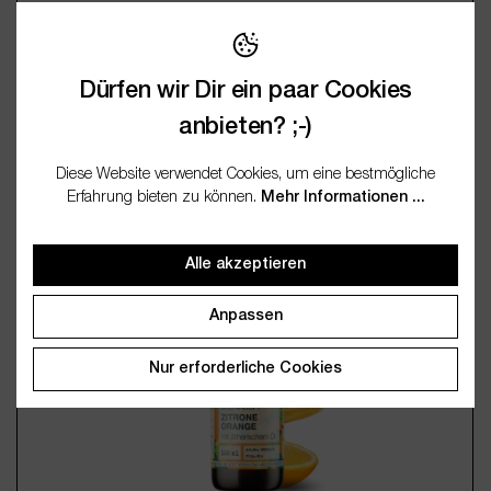
Saunaduft Latschenkiefer-Kiefernadel 100ml
Dürfen wir Dir ein paar Cookies
12,95 €*
anbieten? ;-)
(116,50 € / 1 Liter)
Inkl. MwSt., zzgl. Versand
Diese Website verwendet Cookies, um eine bestmögliche
Erfahrung bieten zu können.
Mehr Informationen ...
Produkt Anzahl: Gib den gewünschten Wert 
Alle akzeptieren
Anpassen
Nur erforderliche Cookies