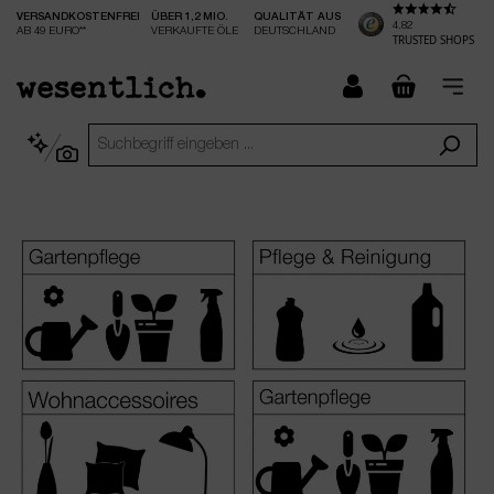
VERSANDKOSTENFREI
ÜBER 1,2 MIO.
QUALITÄT AUS
nhalt springen
4.82
AB 49 EURO**
VERKAUFTE ÖLE
DEUTSCHLAND
TRUSTED SHOPS
checkout.