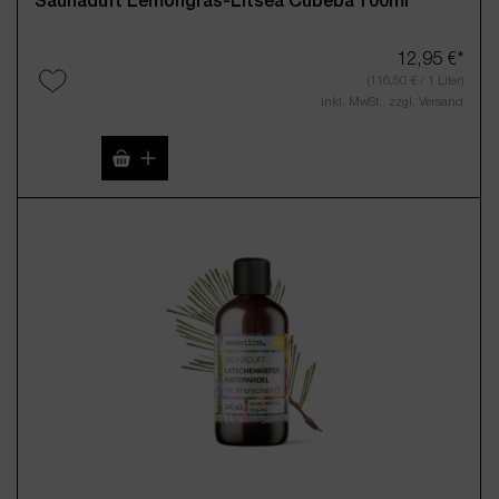
Saunaduft Lemongras-Litsea Cubeba 100ml
12,95 €*
(116,50 € / 1 Liter)
Inkl. MwSt., zzgl. Versand
Produkt Anzahl: Gib den gewünschten Wert 