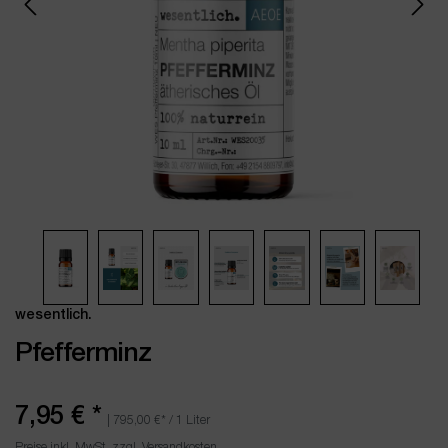
wesentlich.
Pfefferminz
7,95 €
*
|
795,00 €
* / 1 Liter
Preise inkl. MwSt. zzgl. Versandkosten