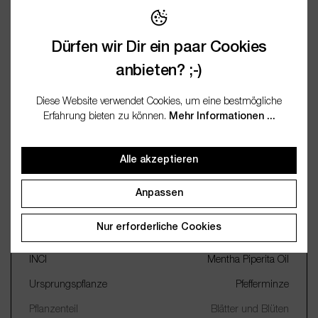
Bewertungen
Dürfen wir Dir ein paar Cookies
Fragen / FAQ (0)
anbieten? ;-)
Diese Website verwendet Cookies, um eine bestmögliche
Dokumentation
Erfahrung bieten zu können.
Mehr Informationen ...
Alle akzeptieren
Wichtige Merkmale
Anpassen
Name
Pfefferminz
Nur erforderliche Cookies
Botanischer Name
Mentha piperita
INCI
Mentha Piperita Oil
Ursprungspflanze
Pfefferminze
Pflanzenteil
Blätter und Blüten