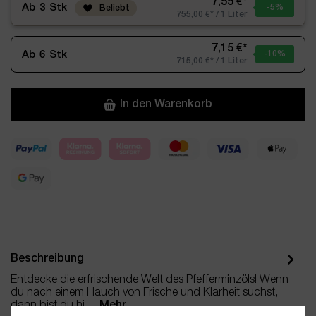
7,55 €*
Ab
3
Stk
-5
%
Beliebt
755,00 €* / 1 Liter
7,15 €*
Ab
6
Stk
-10
%
715,00 €* / 1 Liter
In den Warenkorb
Beschreibung
Entdecke die erfrischende Welt des Pfefferminzöls! Wenn
du nach einem Hauch von Frische und Klarheit suchst,
dann bist du hi…
Mehr