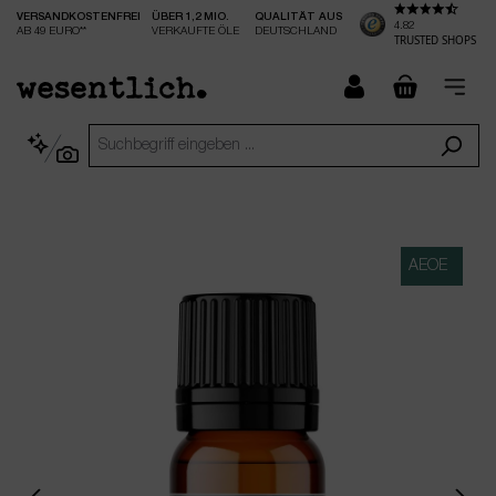
VERSANDKOSTENFREI
ÜBER 1,2 MIO.
QUALITÄT AUS
nhalt springen
4.82
AB 49 EURO**
VERKAUFTE ÖLE
DEUTSCHLAND
TRUSTED SHOPS
checkout.
AEOE