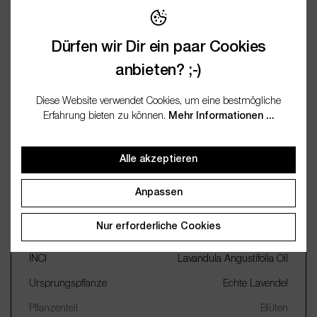
Bewertungen
Dürfen wir Dir ein paar Cookies
Fragen / FAQ (0)
anbieten? ;-)
Diese Website verwendet Cookies, um eine bestmögliche
Dokumentation
Erfahrung bieten zu können.
Mehr Informationen ...
Alle akzeptieren
Wichtige Merkmale
Anpassen
Name
Lavendel bio
Nur erforderliche Cookies
Botanischer Name
Lavandula angustifolia
INCI
Lavandula Angustifolia Oil
Ursprungspflanze
Echte Lavendel
Pflanzenteil
Blüten