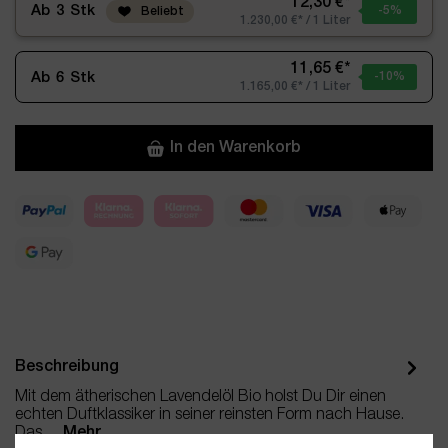
12,30 €*
Ab
3
Stk
-5
%
Beliebt
1.230,00 €* / 1 Liter
11,65 €*
Ab
6
Stk
-10
%
1.165,00 €* / 1 Liter
In den Warenkorb
Beschreibung
Mit dem ätherischen Lavendelöl Bio holst Du Dir einen
echten Duftklassiker in seiner reinsten Form nach Hause.
Das…
Mehr