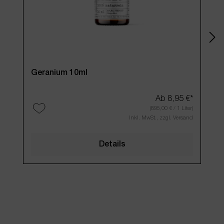
Geranium 10ml
Ros
Ab
8,95 €*
(895,00 € / 1 Liter)
Inkl. MwSt., zzgl. Versand
Details