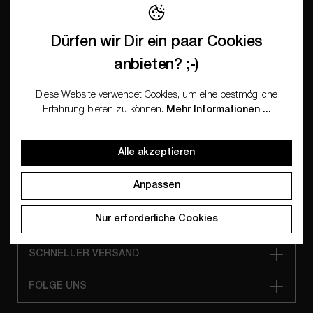
Informationen
Dürfen wir Dir ein paar Cookies
anbieten? ;-)
INFORMATION
Diese Website verwendet Cookies, um eine bestmögliche
Erfahrung bieten zu können.
Mehr Informationen ...
UNSER ANGEBOT
Alle akzeptieren
WISSEN & MEHR
Anpassen
FÜR WIEDERVERKÄUFER
Nur erforderliche Cookies
SICHER BEZAHLEN
SCHNELLER VERSAND
FOLGE UNS