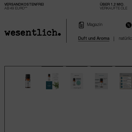
VERSANDKOSTENFREI
ÜBER 1,2 MIO.
e springen
Zur Hauptnavigation springen
AB 49 EURO**
VERKAUFTE ÖLE
Magazin
Duft und Aroma
natürli