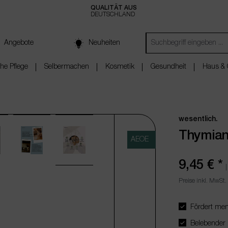
QUALITÄT AUS
DEUTSCHLAND
Angebote
Neuheiten
che Pflege
Selbermachen
Kosmetik
Gesundheit
Haus & 
wesentlich.
Thymia
AEOE
9,45 €
*
Preise inkl. MwSt.
Fördert ment
Belebender Du