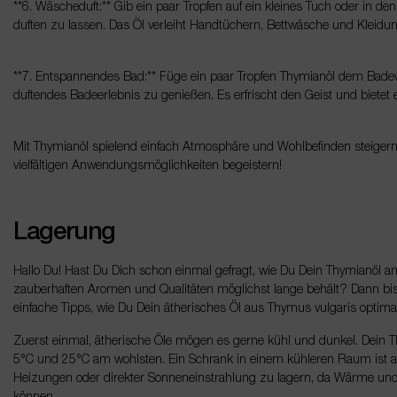
**6. Wäscheduft:** Gib ein paar Tropfen auf ein kleines Tuch oder in 
duften zu lassen. Das Öl verleiht Handtüchern, Bettwäsche und Kleidung
**7. Entspannendes Bad:** Füge ein paar Tropfen Thymianöl dem Bad
duftendes Badeerlebnis zu genießen. Es erfrischt den Geist und biete
Mit Thymianöl spielend einfach Atmosphäre und Wohlbefinden steigern 
vielfältigen Anwendungsmöglichkeiten begeistern!
Lagerung
Hallo Du! Hast Du Dich schon einmal gefragt, wie Du Dein Thymianöl a
zauberhaften Aromen und Qualitäten möglichst lange behält? Dann bist 
einfache Tipps, wie Du Dein ätherisches Öl aus Thymus vulgaris optima
Zuerst einmal, ätherische Öle mögen es gerne kühl und dunkel. Dein T
5°C und 25°C am wohlsten. Ein Schrank in einem kühleren Raum ist als
Heizungen oder direkter Sonneneinstrahlung zu lagern, da Wärme und L