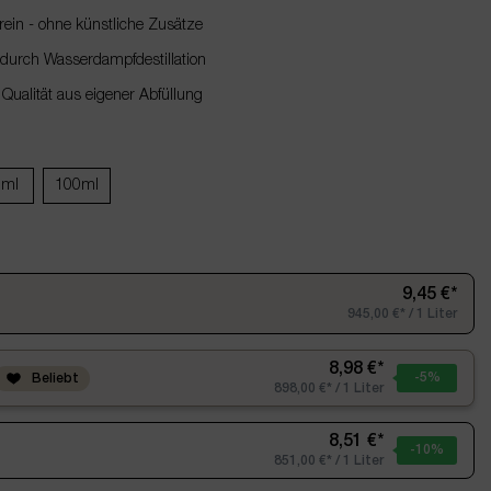
ein - ohne künstliche Zusätze
urch Wasserdampfdestillation
 Qualität aus eigener Abfüllung
0ml
100ml
9,45 €*
945,00 €* / 1 Liter
8,98 €*
-5
%
Beliebt
898,00 €* / 1 Liter
8,51 €*
-10
%
851,00 €* / 1 Liter