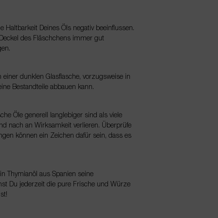
ie Haltbarkeit Deines Öls negativ beeinflussen.
er Deckel des Fläschchens immer gut
gen.
n einer dunklen Glasflasche, vorzugsweise in
 seine Bestandteile abbauen kann.
he Öle generell langlebiger sind als viele
und nach an Wirksamkeit verlieren. Überprüfe
gen können ein Zeichen dafür sein, dass es
Dein Thymianöl aus Spanien seine
nst Du jederzeit die pure Frische und Würze
st!