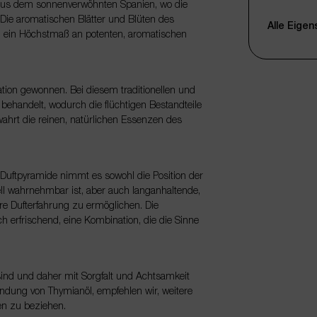
 aus dem sonnenverwöhnten Spanien, wo die
Qualität
Die aromatischen Blätter und Blüten des
Alle Eige
um ein Höchstmaß an potenten, aromatischen
Duftprofil
Duftnote
tion gewonnen. Bei diesem traditionellen und
Hauptbesta
behandelt, wodurch die flüchtigen Bestandteile
Farbe
ahrt die reinen, natürlichen Essenzen des
Konsistenz
Verpackun
er Duftpyramide nimmt es sowohl die Position der
ell wahrnehmbar ist, aber auch langanhaltende,
Füllmenge
lere Dufterfahrung zu ermöglichen. Die
Anbieter
ch erfrischend, eine Kombination, die die Sinne
Produktgru
Artikelnum
sind und daher mit Sorgfalt und Achtsamkeit
EAN
endung von Thymianöl, empfehlen wir, weitere
en zu beziehen.