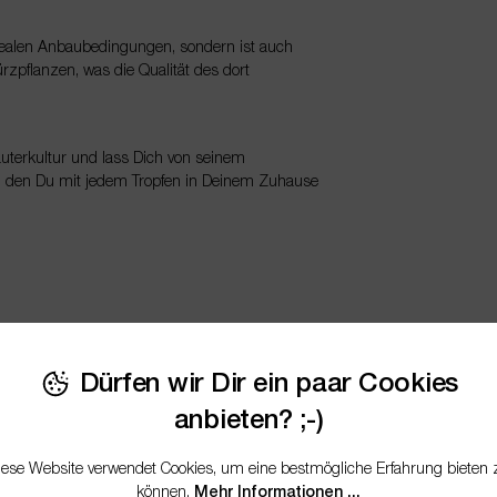
idealen Anbaubedingungen, sondern ist auch
ürzpflanzen, was die Qualität des dort
uterkultur und lass Dich von seinem
uxus, den Du mit jedem Tropfen in Deinem Zuhause
erische Öl, gewonnen aus den duftenden Blättern
 vielen verschiedenen Bereichen eingesetzt
Dürfen wir Dir ein paar Cookies
kannst:
anbieten? ;-)
hause einen frischen und reinigenden Duft zu
iese Website verwendet Cookies, um eine bestmögliche Erfahrung bieten 
Atmosphäre, die nicht nur angenehm riecht,
können.
Mehr Informationen ...