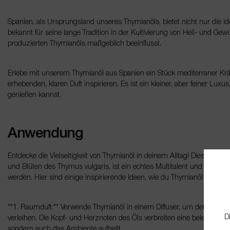
Spanien, als Ursprungsland unseres Thymianöls, bietet nicht nur die 
bekannt für seine lange Tradition in der Kultivierung von Heil- und Gew
produzierten Thymianöls maßgeblich beeinflusst.
Erlebe mit unserem Thymianöl aus Spanien ein Stück mediterraner Krä
erhebenden, klaren Duft inspirieren. Es ist ein kleiner, aber feiner L
genießen kannst.
Anwendung
Entdecke die Vielseitigkeit von Thymianöl in deinem Alltag! Dieses äth
und Blüten des Thymus vulgaris, ist ein echtes Multitalent und kann in
werden. Hier sind einige inspirierende Ideen, wie du Thymianöl nutzen 
**1. Raumduft:** Verwende Thymianöl in einem Diffuser, um deinem Zu
D
verleihen. Die Kopf- und Herznoten des Öls verbreiten eine belebende 
sondern auch das Ambiente aufhellt.