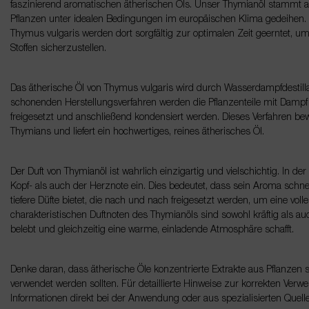
faszinierend aromatischen ätherischen Öls. Unser Thymianöl stammt
Pflanzen unter idealen Bedingungen im europäischen Klima gedeihen. 
Thymus vulgaris werden dort sorgfältig zur optimalen Zeit geerntet, 
Stoffen sicherzustellen.
Das ätherische Öl von Thymus vulgaris wird durch Wasserdampfdestilla
schonenden Herstellungsverfahren werden die Pflanzenteile mit Dampf 
freigesetzt und anschließend kondensiert werden. Dieses Verfahren bew
Thymians und liefert ein hochwertiges, reines ätherisches Öl.
Der Duft von Thymianöl ist wahrlich einzigartig und vielschichtig. In d
Kopf- als auch der Herznote ein. Dies bedeutet, dass sein Aroma schn
tiefere Düfte bietet, die nach und nach freigesetzt werden, um eine vol
charakteristischen Duftnoten des Thymianöls sind sowohl kräftig als au
belebt und gleichzeitig eine warme, einladende Atmosphäre schafft.
Denke daran, dass ätherische Öle konzentrierte Extrakte aus Pflanzen 
verwendet werden sollten. Für detaillierte Hinweise zur korrekten Verw
Informationen direkt bei der Anwendung oder aus spezialisierten Quell