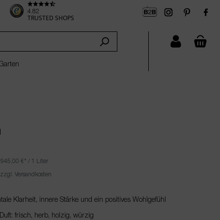
4.82
TRUSTED SHOPS
che
Garten
n
|
945,00 €
* / 1 Liter
 zzgl. Versandkosten
ale Klarheit, innere Stärke und ein positives Wohlgefühl
ft: frisch, herb, holzig, würzig