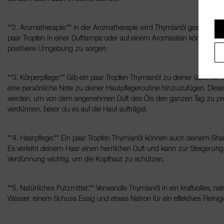
**2. Aromatherapie:** In der Aromatherapie wird Thymianöl geschätzt
paar Tropfen in einer Duftlampe oder auf einem Aromastein können hel
positivere Umgebung zu sorgen.
**3. Körperpflege:** Gib ein paar Tropfen Thymianöl zu deiner üblichen
eine persönliche Note zu deiner Hautpflegeroutine hinzuzufügen. Dies
werden, um von dem angenehmen Duft des Öls den ganzen Tag zu profi
verdünnen, bevor du es auf die Haut aufträgst.
**4. Haarpflege:** Ein paar Tropfen Thymianöl können auch deinem S
Es verleiht deinem Haar einen herrlichen Duft und kann zur Steigerung 
Verdünnung wichtig, um die Kopfhaut zu schützen.
**5. Natürliches Putzmittel:** Verwandle Thymianöl in ein kraftvolles, n
Wasser, einem Schuss Essig und etwas Natron für ein effektives Reinig