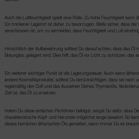
können.
Auch die Luftfeuchtigkeit spielt eine Rolle. Zu hohe Feuchtigkeit kann d
Ein trockener Lagerort ist daher zu bevorzugen. Stelle sicher, dass d
verschlossen ist, um zu vermeiden, dass Feuchtigkeit und Luft eindrin
Hinsichtlich der Aufbewahrung solltest Du darauf achten, dass das Öl i
Braunglas, gelagert wird. Dies hilft, das Öl vor Licht zu schützen, das
Ein weiterer wichtiger Punkt ist die Lagerungsdauer. Auch wenn ätherisc
andere Kosmetikprodukte, solltest Du berücksichtigen, dass sie nach 
regelmäßig den Duft und das Aussehen Deines Thymianöls. Veränderun
Zeit ist, das Öl zu ersetzen.
Indem Du diese einfachen Richtlinien befolgst, sorgst Du dafür, dass 
charakteristische Kopf- und Herznote möglichst lange bewahrt. So kan
dieses herrlichen ätherischen Öls genießen, wann immer Du es brauch