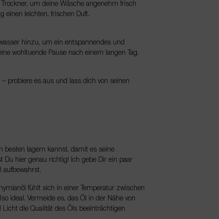
den Trockner, um deine Wäsche angenehm frisch
 einen leichten, frischen Duft.
ewasser hinzu, um ein entspannendes und
t eine wohltuende Pause nach einem langen Tag.
– probiere es aus und lass dich von seinen
m besten lagern kannst, damit es seine
Du hier genau richtig! Ich gebe Dir ein paar
l aufbewahrst.
hymianöl fühlt sich in einer Temperatur zwischen
o ideal. Vermeide es, das Öl in der Nähe von
icht die Qualität des Öls beeinträchtigen