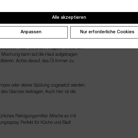
, um eine erhebende Umgebung zu schaffen. Ein
Alle akzeptieren
fen, die Stimmung zu heben und für eine
Anpassen
Nur erforderliche Cookies
 Bodylotion oder zu einem Trägeröl hinzu, um
e Mischung kann auf die Haut aufgetragen
tieren. Achte darauf, das Öl immer zu
hampoo oder deiner Spülung zugesetzt werden.
des Glanzes beitragen. Auch hier ist die
atürliches Reinigungsmittel. Mische es mit
ungsspray. Perfekt für Küche und Bad!