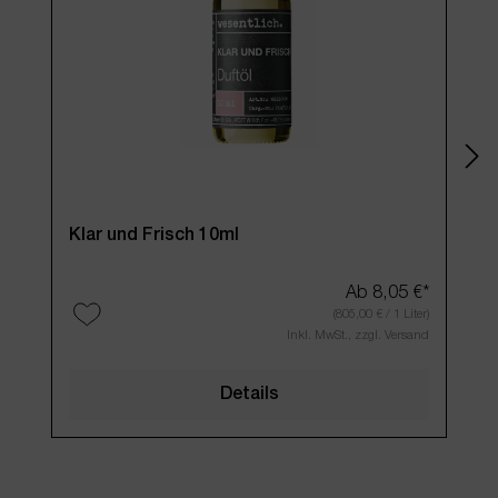
Klar und Frisch 10ml
Flie
Ab
8,05 €*
(805,00 € / 1 Liter)
Inkl. MwSt., zzgl. Versand
Details