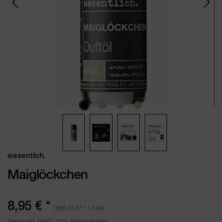
wesentlich.
Maiglöckchen
8,95 €
*
|
895,00 €
* / 1 Liter
Preise inkl. MwSt. zzgl. Versandkosten