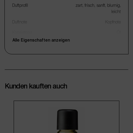
Duftprofil
zart, frisch, sanft, blumig,
leicht
Duftnote
Kopfnote
Konsistenz
Öl
Alle Eigenschaften anzeigen
Verpackung
Glasflasche
Füllmenge
10 ml
Anbieter
wesentlich.
Produktgruppe
DFTL
Artikelnummer
WES20484
Kunden kauften auch
EAN
4250773204846