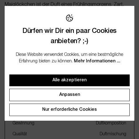
Maiglöckchen ist der Duft eines Frühlingsmorgens. Zart,
hell, blumig – wie der Moment, wenn sich die ersten
Sonnen…
Mehr
Dürfen wir Dir ein paar Cookies
Bewertungen
anbieten? ;-)
Fragen / FAQ (0)
Diese Website verwendet Cookies, um eine bestmögliche
Erfahrung bieten zu können.
Mehr Informationen ...
Dokumentation
Alle akzeptieren
Anpassen
Wichtige Merkmale
Nur erforderliche Cookies
Name
Maiglöckchen
Gewinnung
Duftkomposition
Qualität
Duftmischung