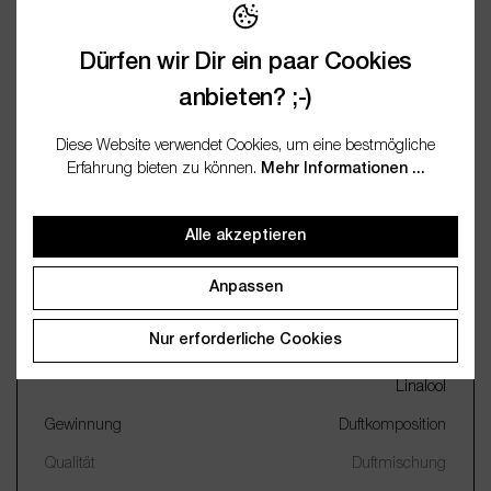
Bewertungen
Dürfen wir Dir ein paar Cookies
Fragen / FAQ (0)
anbieten? ;-)
Dokumentation
Diese Website verwendet Cookies, um eine bestmögliche
Erfahrung bieten zu können.
Mehr Informationen ...
Alle akzeptieren
Wichtige Merkmale
Anpassen
Name
Samt und Seide 10ml
Nur erforderliche Cookies
INCI
Acetyl Cedrene, Iso E Super,
Pentalide, Linalyl acetate,
Linalool
Gewinnung
Duftkomposition
Qualität
Duftmischung