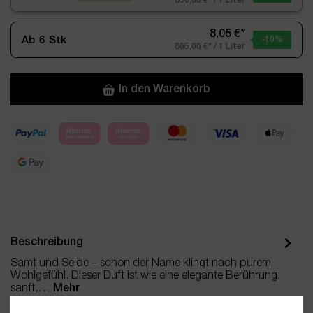
850,00 €* / 1 Liter
8,05 €*
Ab
6
Stk
-10
%
805,00 €* / 1 Liter
In den Warenkorb
Beschreibung
Samt und Seide – schon der Name klingt nach purem
Wohlgefühl. Dieser Duft ist wie eine elegante Berührung:
sanft,…
Mehr