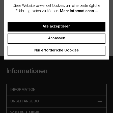
Wenn Neemöl durch Kälte fest geworden ist, kannst du das
Diese Website verwendet Cookies, um eine bestmögliche
verschlossene Gefäß kurz in ein warmes Wasserbad stellen,
Erfahrung bieten zu können.
Mehr Informationen ...
bis es sich vollständig verflüssigt hat. Dabei das Öl nicht über
40 °C erhitzen, um die natürlichen Wirkstoffe zu erhalten.
Danach ist es wieder flüssig und einsatzbereit.
Alle akzeptieren
Anpassen
Nur erforderliche Cookies
Informationen
INFORMATION
UNSER ANGEBOT