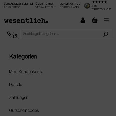
VERSANDKOSTENFREI
ÜBER 1,2 MIO.
QUALITÄT AUS
nhalt springen
4.82
AB 49 EURO**
VERKAUFTE ÖLE
DEUTSCHLAND
TRUSTED SHOPS
checkout.
Kategorien
Mein Kundenkonto
Duftöle
Zahlungen
Gutscheincodes