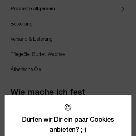
Produkte allgemein
Bestellung
Versand & Lieferung
Pflegeöle, Butter, Wachse
Ätherische Öle
Wie mache ich fest
gewordenes Neemöl wieder
flüssig?
Dürfen wir Dir ein paar Cookies
anbieten? ;-)