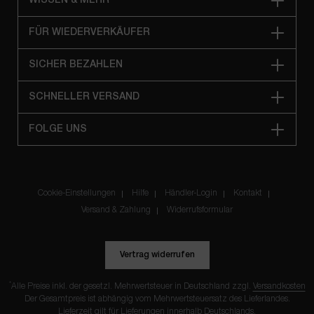
WISSEN & MEHR
FÜR WIEDERVERKÄUFER
SICHER BEZAHLEN
SCHNELLER VERSAND
FOLGE UNS
Cookie-Einstellungen
Hilfe
Händler-Login
Kontakt
Versand & Zahlung
Widerrufsformular
Vertrag widerrufen
*
Alle Preise inkl. der gesetzl. Mehrwertsteuer in Deutschland zzgl.
Versandkosten
Der Gesamtpreis ist abhängig vom Mehrwertsteuersatz des Lieferlandes.
Lieferzeit gilt für Lieferungen innerhalb Deutschlands.