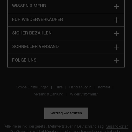
WISSEN & MEHR
FÜR WIEDERVERKÄUFER
SICHER BEZAHLEN
SCHNELLER VERSAND
FOLGE UNS
Cookie-Einstellungen
Hilfe
Händler-Login
Kontakt
Versand & Zahlung
Widerrufsformular
Vertrag widerrufen
*
Alle Preise inkl. der gesetzl. Mehrwertsteuer in Deutschland zzgl.
Versandkosten
Der Gesamtpreis ist abhängig vom Mehrwertsteuersatz des Lieferlandes.