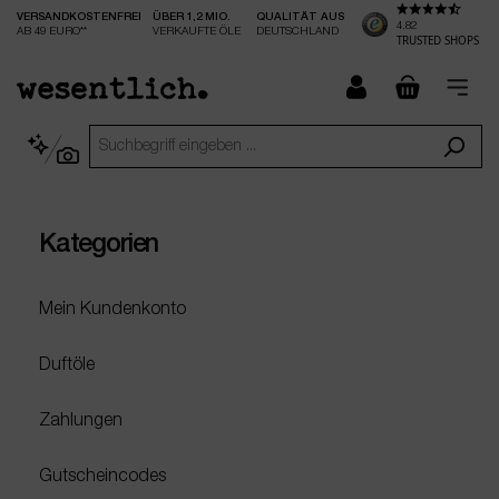
VERSANDKOSTENFREI
ÜBER 1,2 MIO.
QUALITÄT AUS
nhalt springen
4.82
AB 49 EURO**
VERKAUFTE ÖLE
DEUTSCHLAND
TRUSTED SHOPS
checkout.
Kategorien
Mein Kundenkonto
Duftöle
Zahlungen
Gutscheincodes