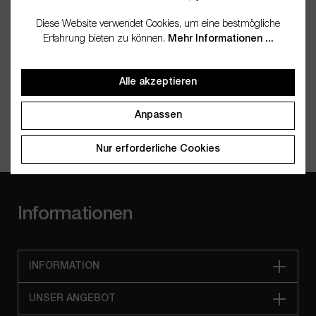
Kaltgepresst bedeutet, dass ein Öl oder Fett ohne hohe
Temperaturen gewonnen wird und so mehr natürliche
Diese Website verwendet Cookies, um eine bestmögliche
Inhaltsstoffe und Geruch behält. Raffiniert heißt, dass es
Erfahrung bieten zu können.
Mehr Informationen ...
nachträglich gereinigt wird, wodurch es milder,
geruchsneutraler und länger haltbar werden kann, jedoch
etwas weniger ursprüngliche Nährstoffe enthält.
Alle akzeptieren
Anpassen
Nur erforderliche Cookies
Informationen
INFORMATION
UNSER ANGEBOT