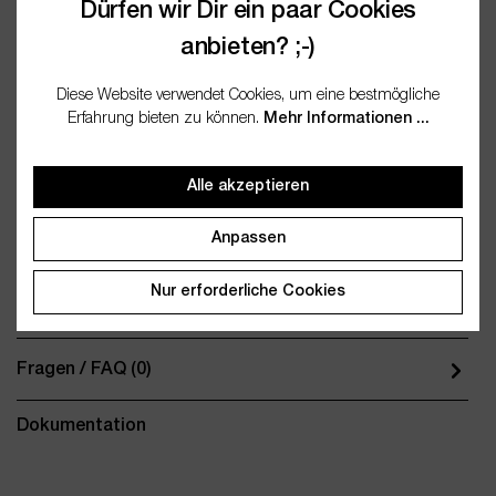
Dürfen wir Dir ein paar Cookies
anbieten? ;-)
Diese Website verwendet Cookies, um eine bestmögliche
Erfahrung bieten zu können.
Mehr Informationen ...
Beschreibung
Alle akzeptieren
Kompakt, edel und unglaublich praktisch – das 6er-Set
transparenter Glastiegel mit je 30 ml Fassungsvermögen ist
Anpassen
die pe…
Mehr
Nur erforderliche Cookies
Bewertungen
Fragen / FAQ (0)
Dokumentation