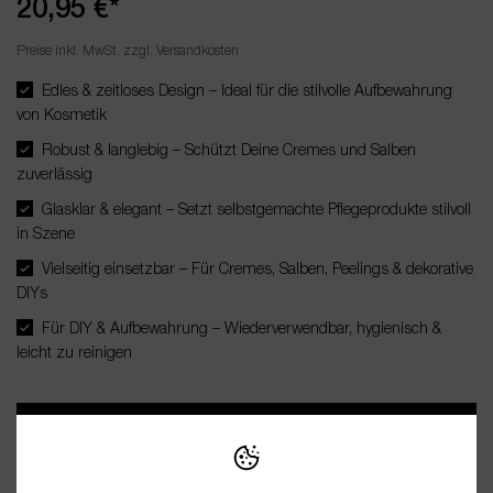
20,95 €*
Preise inkl. MwSt. zzgl. Versandkosten
Edles & zeitloses Design – Ideal für die stilvolle Aufbewahrung
von Kosmetik
Robust & langlebig – Schützt Deine Cremes und Salben
zuverlässig
Glasklar & elegant – Setzt selbstgemachte Pflegeprodukte stilvoll
in Szene
Vielseitig einsetzbar – Für Cremes, Salben, Peelings & dekorative
DIYs
Für DIY & Aufbewahrung – Wiederverwendbar, hygienisch &
leicht zu reinigen
In den Warenkorb