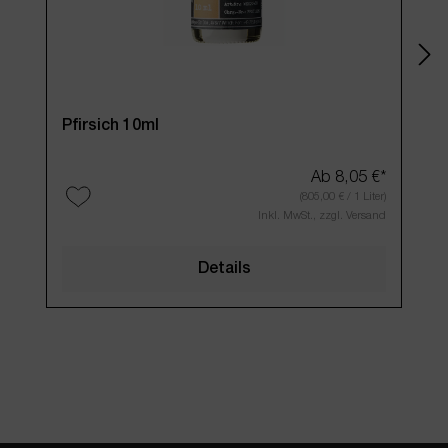
Pfirsich 10ml
Wil
Ab
8,05 €*
(805,00 € / 1 Liter)
Inkl. MwSt., zzgl. Versand
Details