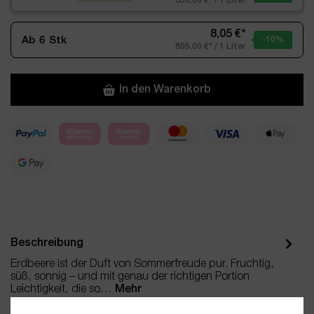
850,00 €* / 1 Liter
8,05 €*
Ab
6
Stk
-10
%
805,00 €* / 1 Liter
In den Warenkorb
Beschreibung
Erdbeere ist der Duft von Sommerfreude pur. Fruchtig,
süß, sonnig – und mit genau der richtigen Portion
Leichtigkeit, die so…
Mehr