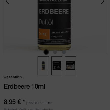
wesentlich.
Erdbeere 10ml
8,95 €
*
|
895,00 €
* / 1 Liter
Preise inkl. MwSt. zzgl. Versandkosten