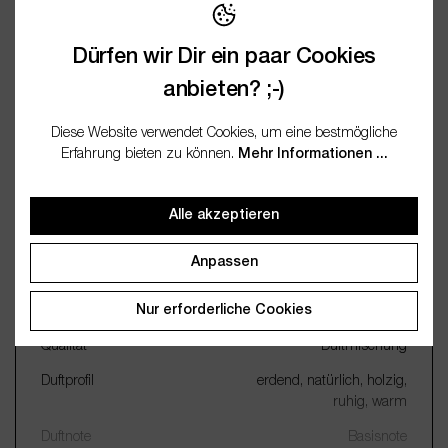
Bewertungen
Dürfen wir Dir ein paar Cookies
Fragen / FAQ (0)
anbieten? ;-)
Dokumentation
Diese Website verwendet Cookies, um eine bestmögliche
Erfahrung bieten zu können.
Mehr Informationen ...
Alle akzeptieren
Wichtige Merkmale
Anpassen
Name
Erdbeere 10ml
Nur erforderliche Cookies
Gewinnung
Duftkomposition
Qualität
Duftmischung
Duftprofil
erdend, natürlich, holzig,
ruhig, warm
Duftnote
Basisnote