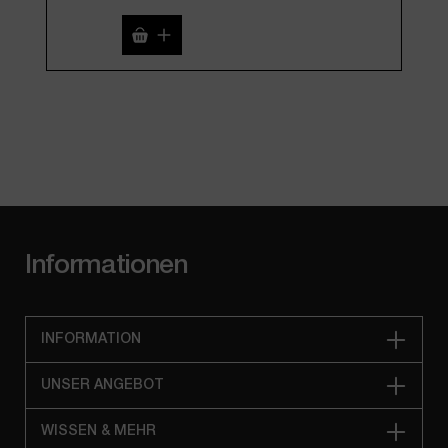
Produkt Anzahl: Gib den gewünschten We
Pro
Informationen
INFORMATION
UNSER ANGEBOT
WISSEN & MEHR