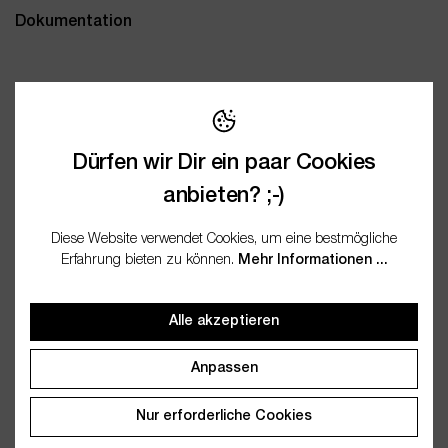
Dokumentation
Wichtige Merkmale
Dürfen wir Dir ein paar Cookies
Name
Dosierbecher naturfarben
anbieten? ;-)
Artikelnummer
WES27349
Diese Website verwendet Cookies, um eine bestmögliche
EAN
4250773273491
Erfahrung bieten zu können.
Mehr Informationen ...
Alle akzeptieren
Anpassen
Kunden kauften auch
Nur erforderliche Cookies