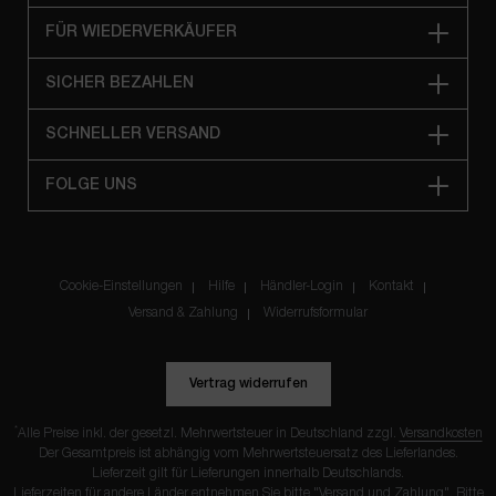
FÜR WIEDERVERKÄUFER
SICHER BEZAHLEN
SCHNELLER VERSAND
FOLGE UNS
Cookie-Einstellungen
Hilfe
Händler-Login
Kontakt
Versand & Zahlung
Widerrufsformular
Vertrag widerrufen
*
Alle Preise inkl. der gesetzl. Mehrwertsteuer in Deutschland zzgl.
Versandkosten
Der Gesamtpreis ist abhängig vom Mehrwertsteuersatz des Lieferlandes.
Lieferzeit gilt für Lieferungen innerhalb Deutschlands.
Lieferzeiten für andere Länder entnehmen Sie bitte "
Versand und Zahlung
". Bitte