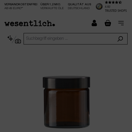
VERSANDKOSTENFREI
ÜBER 1,2 MIO.
QUALITÄT AUS
nhalt springen
4.82
AB 49 EURO**
VERKAUFTE ÖLE
DEUTSCHLAND
TRUSTED SHOPS
checkout.