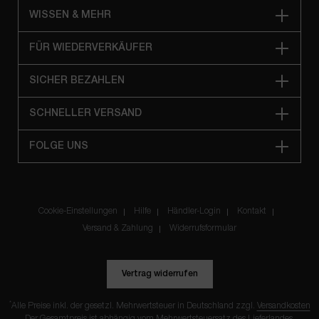
WISSEN & MEHR
FÜR WIEDERVERKÄUFER
SICHER BEZAHLEN
SCHNELLER VERSAND
FOLGE UNS
Cookie-Einstellungen
Hilfe
Händler-Login
Kontakt
Versand & Zahlung
Widerrufsformular
Vertrag widerrufen
*
Alle Preise inkl. der gesetzl. Mehrwertsteuer in Deutschland zzgl.
Versandkosten
Der Gesamtpreis ist abhängig vom Mehrwertsteuersatz des Lieferlandes.