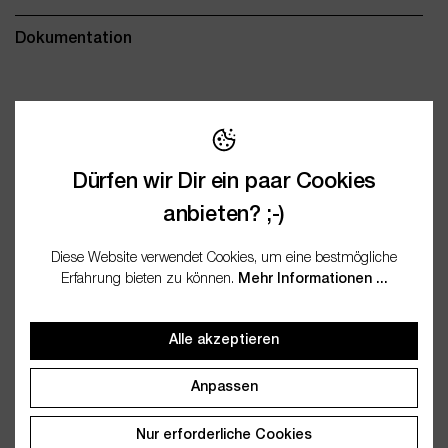
Dokumentation
Wichtige Merkmale
Dürfen wir Dir ein paar Cookies
Name
Cremetiegel mit Deckel
anbieten? ;-)
120ml / 6er Set
Anbieter
wesentlich.
Diese Website verwendet Cookies, um eine bestmögliche
Erfahrung bieten zu können.
Mehr Informationen ...
Artikelnummer
WES29990-6
Alle akzeptieren
Anpassen
Nur erforderliche Cookies