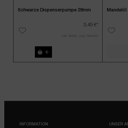
Schwarze Dispenserpumpe 28mm
Mandelöl 
3,45 €*
Inkl. MwSt., zzgl. Versand
Produkt Anzahl: Gib den gewünschten
INFORMATION
UNSER 