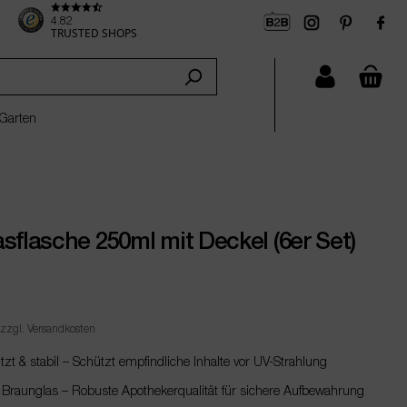
4.82
TRUSTED SHOPS
che
Garten
sflasche 250ml mit Deckel (6er Set)
 zzgl. Versandkosten
zt & stabil – Schützt empfindliche Inhalte vor UV-Strahlung
Braunglas – Robuste Apothekerqualität für sichere Aufbewahrung