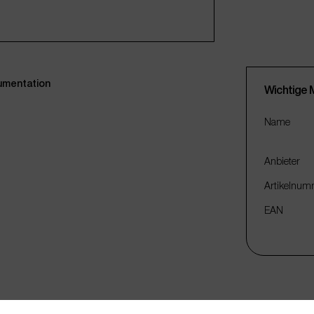
mentation
Wichtige 
Name
Anbieter
Artikelnum
EAN