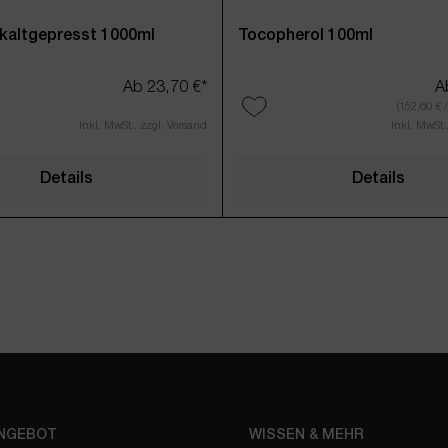
kaltgepresst 1000ml
Tocopherol 100ml
Ab
23,70 €*
A
(152,60 € 
Inkl. MwSt., zzgl. Versand
Inkl. MwSt.
 Wert ein oder benutze die Schaltflächen u
Details
Details
ANGEBOT
WISSEN & MEHR