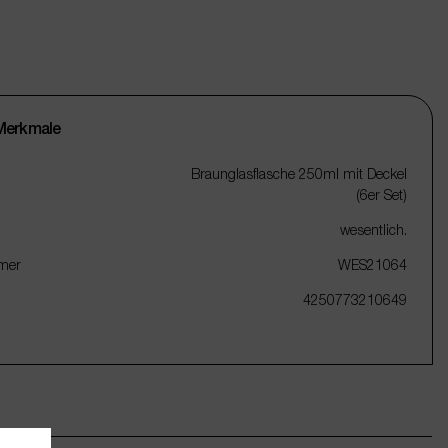
Merkmale
Braunglasflasche 250ml mit Deckel
(6er Set)
wesentlich.
mer
WES21064
4250773210649