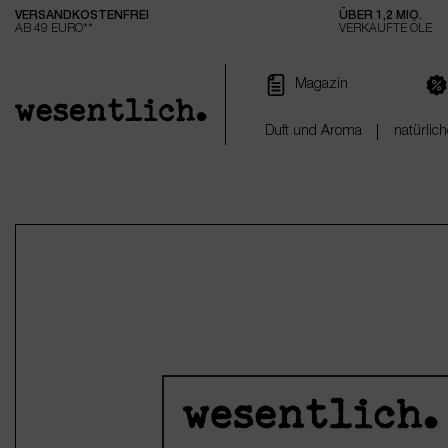
VERSANDKOSTENFREI
ÜBER 1,2 MIO.
e springen
Zur Hauptnavigation springen
AB 49 EURO**
VERKAUFTE ÖLE
Magazin
Duft und Aroma
natürlich