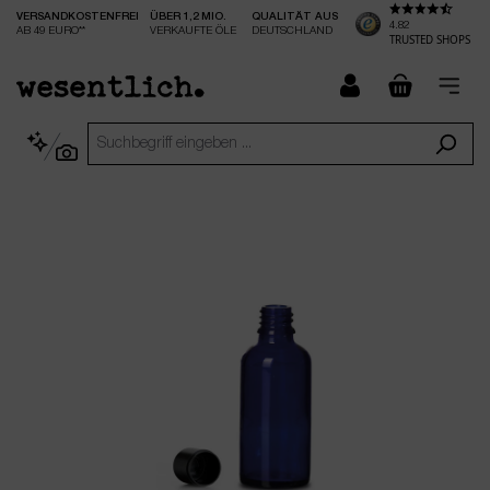
VERSANDKOSTENFREI
ÜBER 1,2 MIO.
QUALITÄT AUS
nhalt springen
4.82
AB 49 EURO**
VERKAUFTE ÖLE
DEUTSCHLAND
TRUSTED SHOPS
checkout.