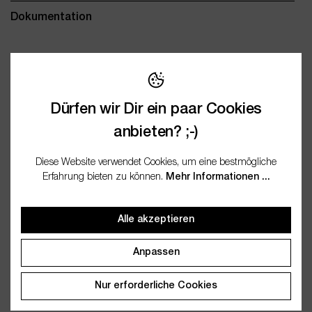
Dokumentation
Wichtige Merkmale
Dürfen wir Dir ein paar Cookies
Name
Blauglasflasche 50ml mit
anbieten? ;-)
Deckel (6er Set)
Diese Website verwendet Cookies, um eine bestmögliche
Artikelnummer
WES21465
Erfahrung bieten zu können.
Mehr Informationen ...
Alle akzeptieren
Anpassen
Kunden kauften auch
Nur erforderliche Cookies