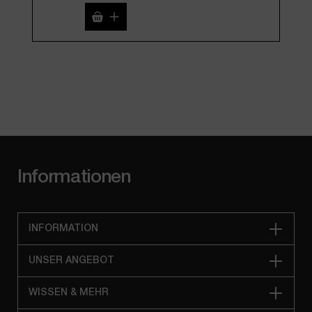
Produkt Anzahl: Gib den gewünschten We
Pro
Informationen
INFORMATION
UNSER ANGEBOT
WISSEN & MEHR