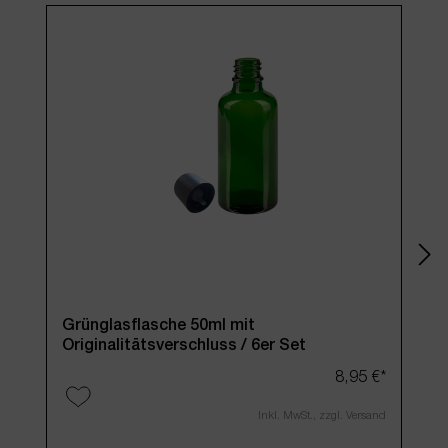
Grünglasflasche 50ml mit
Bra
Originalitätsverschluss / 6er Set
Orig
8,95 €*
Inkl. MwSt., zzgl. Versand