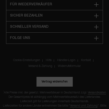
FÜR WIEDERVERKÄUFER
SICHER BEZAHLEN
SCHNELLER VERSAND
FOLGE UNS
Cookie-Einstellungen
Hilfe
Händler-Login
Kontakt
Versand & Zahlung
Widerrufsformular
Vertrag widerrufen
*
Alle Preise inkl. der gesetzl. Mehrwertsteuer in Deutschland zzgl.
Versandkosten
Der Gesamtpreis ist abhängig vom Mehrwertsteuersatz des Lieferlandes.
Lieferzeit gilt für Lieferungen innerhalb Deutschlands.
Lieferzeiten für andere Länder entnehmen Sie bitte "
Versand und Zahlung
". Bitte