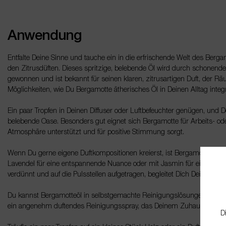
Anwendung
Entfalte Deine Sinne und tauche ein in die erfrischende Welt des Berga
den Zitrusdüften. Dieses spritzige, belebende Öl wird durch schonend
gewonnen und ist bekannt für seinen klaren, zitrusartigen Duft, der Räu
Möglichkeiten, wie Du Bergamotte ätherisches Öl in Deinen Alltag integ
Ein paar Tropfen in Deinen Diffuser oder Luftbefeuchter genügen, und D
belebende Oase. Besonders gut eignet sich Bergamotte für Arbeits- oder
Atmosphäre unterstützt und für positive Stimmung sorgt.
Wenn Du gerne eigene Duftkompositionen kreierst, ist Bergamotteöl ei
Lavendel für eine entspannende Nuance oder mit Jasmin für einen eleg
verdünnt und auf die Pulsstellen aufgetragen, begleitet Dich Dein indivi
Du kannst Bergamotteöl in selbstgemachte Reinigungslösungen integr
ein angenehm duftendes Reinigungsspray, das Deinem Zuhause eine fris
D