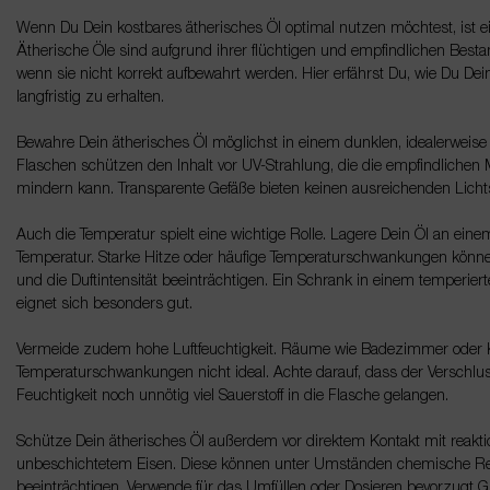
Wenn Du Dein kostbares ätherisches Öl optimal nutzen möchtest, ist e
Ätherische Öle sind aufgrund ihrer flüchtigen und empfindlichen Bestand
wenn sie nicht korrekt aufbewahrt werden. Hier erfährst Du, wie Du Dei
langfristig zu erhalten.
Bewahre Dein ätherisches Öl möglichst in einem dunklen, idealerweise 
Flaschen schützen den Inhalt vor UV-Strahlung, die die empfindlichen 
mindern kann. Transparente Gefäße bieten keinen ausreichenden Licht
Auch die Temperatur spielt eine wichtige Rolle. Lagere Dein Öl an ein
Temperatur. Starke Hitze oder häufige Temperaturschwankungen kö
und die Duftintensität beeinträchtigen. Ein Schrank in einem temperier
eignet sich besonders gut.
Vermeide zudem hohe Luftfeuchtigkeit. Räume wie Badezimmer oder 
Temperaturschwankungen nicht ideal. Achte darauf, dass der Verschluss
Feuchtigkeit noch unnötig viel Sauerstoff in die Flasche gelangen.
Schütze Dein ätherisches Öl außerdem vor direktem Kontakt mit reakt
unbeschichtetem Eisen. Diese können unter Umständen chemische Reak
beeinträchtigen. Verwende für das Umfüllen oder Dosieren bevorzugt Gla