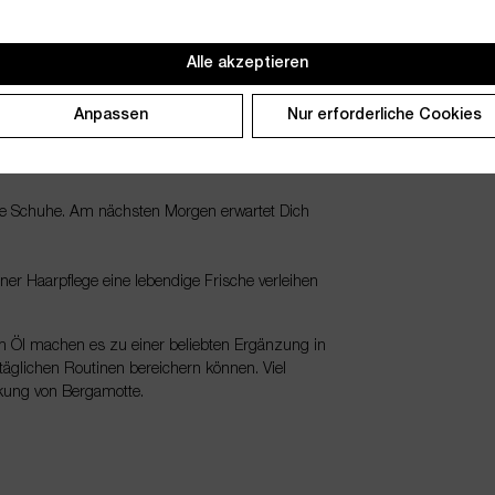
d lege es in Deinen Schrank. So erhält Deine
Alle akzeptieren
 verwandeln Dein Bad in ein belebendes Erlebnis.
 von Leichtigkeit.
Anpassen
Nur erforderliche Cookies
leiner Aromastein mit wenigen Tropfen
g.
ine Schuhe. Am nächsten Morgen erwartet Dich
er Haarpflege eine lebendige Frische verleihen
m Öl machen es zu einer beliebten Ergänzung in
 täglichen Routinen bereichern können. Viel
kung von Bergamotte.