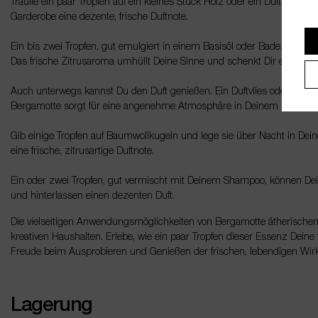
Träufle ein paar Tropfen auf ein kleines Stück Holz oder ein Dufttuch un
Garderobe eine dezente, frische Duftnote.
Ein bis zwei Tropfen, gut emulgiert in einem Basisöl oder Badezusatz,
Das frische Zitrusaroma umhüllt Deine Sinne und schenkt Dir ein Gefühl
Auch unterwegs kannst Du den Duft genießen. Ein Duftvlies oder ein k
Bergamotte sorgt für eine angenehme Atmosphäre in Deinem Fahrzeu
Gib einige Tropfen auf Baumwollkugeln und lege sie über Nacht in De
eine frische, zitrusartige Duftnote.
Ein oder zwei Tropfen, gut vermischt mit Deinem Shampoo, können Dein
und hinterlassen einen dezenten Duft.
Die vielseitigen Anwendungsmöglichkeiten von Bergamotte ätherische
kreativen Haushalten. Erlebe, wie ein paar Tropfen dieser Essenz Deine
Freude beim Ausprobieren und Genießen der frischen, lebendigen Wir
Lagerung