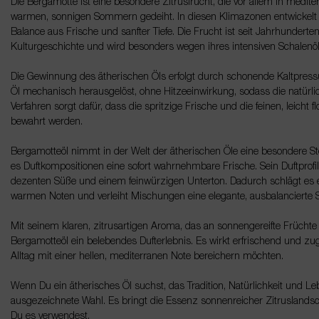
Die Bergamotte ist eine besondere Zitrusfrucht, die vor allem in medi
warmen, sonnigen Sommern gedeiht. In diesen Klimazonen entwickelt si
Balance aus Frische und sanfter Tiefe. Die Frucht ist seit Jahrhunderten
Kulturgeschichte und wird besonders wegen ihres intensiven Schalenöl
Die Gewinnung des ätherischen Öls erfolgt durch schonende Kaltpress
Öl mechanisch herausgelöst, ohne Hitzeeinwirkung, sodass die natürlich
Verfahren sorgt dafür, dass die spritzige Frische und die feinen, leicht
bewahrt werden.
Bergamotteöl nimmt in der Welt der ätherischen Öle eine besondere Stell
es Duftkompositionen eine sofort wahrnehmbare Frische. Sein Duftprofil v
dezenten Süße und einem feinwürzigen Unterton. Dadurch schlägt es 
warmen Noten und verleiht Mischungen eine elegante, ausbalancierte S
Mit seinem klaren, zitrusartigen Aroma, das an sonnengereifte Früchte m
Bergamotteöl ein belebendes Dufterlebnis. Es wirkt erfrischend und zugl
Alltag mit einer hellen, mediterranen Note bereichern möchten.
Wenn Du ein ätherisches Öl suchst, das Tradition, Natürlichkeit und Leb
ausgezeichnete Wahl. Es bringt die Essenz sonnenreicher Zitruslandsch
Du es verwendest.