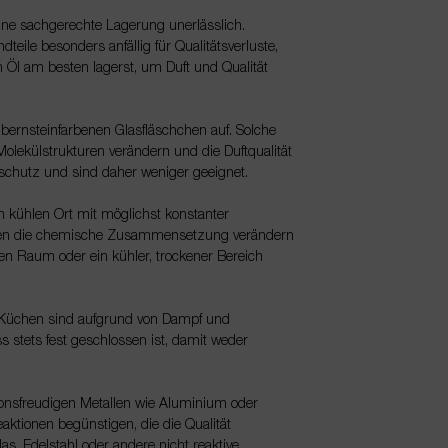
ine sachgerechte Lagerung unerlässlich.
teile besonders anfällig für Qualitätsverluste,
n Öl am besten lagerst, um Duft und Qualität
bernsteinfarbenen Glasfläschchen auf. Solche
Molekülstrukturen verändern und die Duftqualität
schutz und sind daher weniger geeignet.
em kühlen Ort mit möglichst konstanter
nnen die chemische Zusammensetzung verändern
ten Raum oder ein kühler, trockener Bereich
Küchen sind aufgrund von Dampf und
 stets fest geschlossen ist, damit weder
ionsfreudigen Metallen wie Aluminium oder
tionen begünstigen, die die Qualität
s, Edelstahl oder andere nicht reaktive