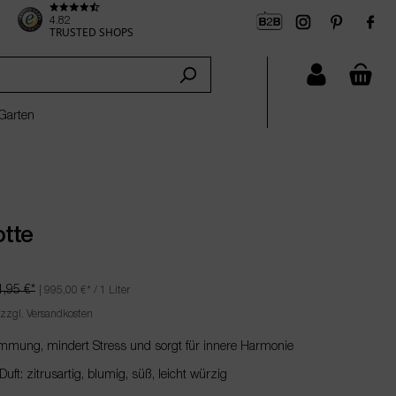
4.82
TRUSTED SHOPS
che
Garten
tte
1,95 €*
|
995,00 €
* / 1 Liter
 zzgl. Versandkosten
immung, mindert Stress und sorgt für innere Harmonie
ft: zitrusartig, blumig, süß, leicht würzig