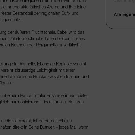
Gewinnung
terranen Küstenregionen mit milden Wintern und
e ihr charakteristisches Aroma und ihre feine
Qualität
 fester Bestandteil der regionalen Duft- und
Alle Eige
s geschätzt.
Duftprofil
Duftnote
ung der äußeren Fruchtschale. Dabei wird das
en Duftstoffe optimal erhalten bleiben. Dieses
Hauptbesta
 floralen Nuancen der Bergamotte unverfälscht
ung ein. Als helle, lebendige Kopfnote verleiht
ereint zitrusartige Leichtigkeit mit einer
eine harmonische Brücke zwischen frischen und
Farbe
ignatur.
Konsistenz
it einem Hauch floraler Frische erinnert, bietet
Verpackun
eich harmonisierend – ideal für alle, die ihren
Füllmenge
Anbieter
endigkeit vereint, ist Bergamotteöl eine
aften direkt in Deine Duftwelt – jedes Mal, wenn
Produktgru