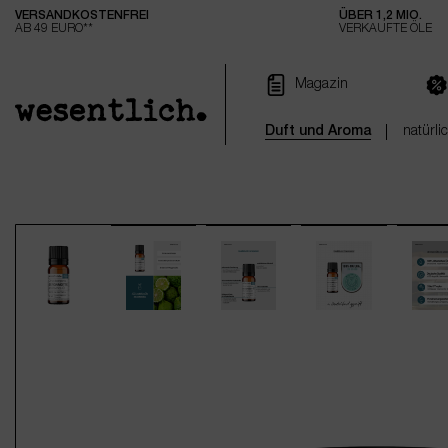
VERSANDKOSTENFREI
ÜBER 1,2 MIO.
e springen
Zur Hauptnavigation springen
AB 49 EURO**
VERKAUFTE ÖLE
Magazin
Duft und Aroma
natürli