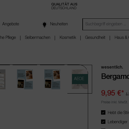
QUALITÄT AUS
DEUTSCHLAND
Angebote
Neuheiten
che Pflege
Selbermachen
Kosmetik
Gesundheit
Haus & 
wesentlich.
Bergamo
AEOE
9,95 €*
1
Preise inkl. MwSt.
Hebt die St
Lebendiger Du