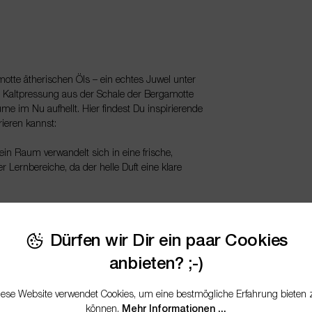
Artikelnum
EAN
motte ätherischen Öls – ein echtes Juwel unter
e Kaltpressung aus der Schale der Bergamotte
me im Nu aufhellt. Hier findest Du inspirierende
rieren kannst:
ein Raum verwandelt sich in eine frische,
 Lernbereiche, da der helle Duft eine klare
ne hervorragende Kopfnote. Kombiniere es mit
anten, sinnlichen Akzent. In einem Trägeröl
Dürfen wir Dir ein paar Cookies
dueller Duft durch den Tag.
anbieten? ;-)
ieren. Gemischt mit Wasser und Essig entsteht
che Zitrusnote verleiht.
iese Website verwendet Cookies, um eine bestmögliche Erfahrung bieten 
können.
Mehr Informationen ...