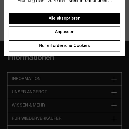
Erfahrung bieten zu können.
Mehr Informationen ...
verzichten – wo immer möglich – auf unnötigen Kunststoff.
Alle akzeptieren
Anpassen
Nur erforderliche Cookies
Informationen
INFORMATION
UNSER ANGEBOT
WISSEN & MEHR
FÜR WIEDERVERKÄUFER