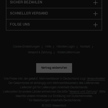
SICHER BEZAHLEN
SCHNELLER VERSAND
FOLGE UNS
Cookie-Einstellungen
Hilfe
Händler-Login
Kontakt
Versand & Zahlung
Widerrufsformular
Vertrag widerrufen
*
Alle Preise inkl. der gesetzl. Mehrwertsteuer in Deutschland zzgl.
Versandkosten
Der Gesamtpreis ist abhängig vom Mehrwertsteuersatz des Lieferlandes.
Lieferzeit gilt für Lieferungen innerhalb Deutschlands.
Lieferzeiten für andere Länder entnehmen Sie bitte "
Versand und Zahlung
". Bitte
beachte unsere Hinweise zur Einlösung von
Gutscheincodes
.
**
für Bestellungen innerhalb Deutschlands.
© 2025 Wesentlich