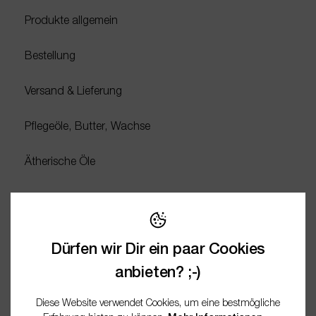
Produkte allgemein
Bestellung
Versand & Lieferung
Pflegeöle, Butter, Wachse
Ätherische Öle
Verpackt ihr
umweltfreundlich?
Dürfen wir Dir ein paar Cookies
anbieten? ;-)
Ja, uns liegt Nachhaltigkeit am Herzen. Deshalb verwenden
Diese Website verwendet Cookies, um eine bestmögliche
wir recycelbare Verpackungen, Papierfüllmaterial und