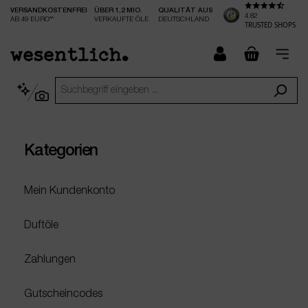
VERSANDKOSTENFREI
ÜBER 1,2 MIO.
QUALITÄT AUS
nhalt springen
4.82
AB 49 EURO**
VERKAUFTE ÖLE
DEUTSCHLAND
TRUSTED SHOPS
checkout.
Kategorien
Mein Kundenkonto
Duftöle
Zahlungen
Gutscheincodes